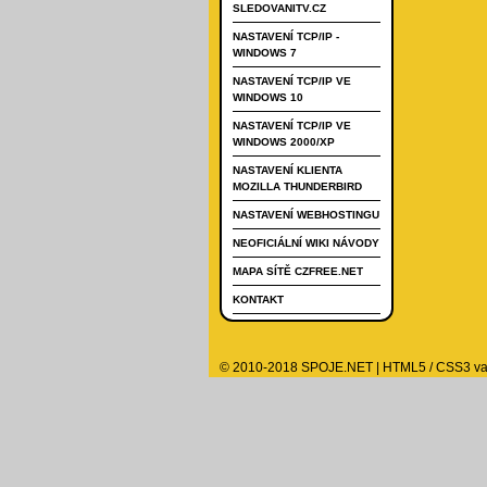
SLEDOVANITV.CZ
NASTAVENÍ TCP/IP -
WINDOWS 7
NASTAVENÍ TCP/IP VE
WINDOWS 10
NASTAVENÍ TCP/IP VE
WINDOWS 2000/XP
NASTAVENÍ KLIENTA
MOZILLA THUNDERBIRD
NASTAVENÍ WEBHOSTINGU
NEOFICIÁLNÍ WIKI NÁVODY
MAPA SÍTĚ CZFREE.NET
KONTAKT
© 2010-2018 SPOJE.NET
|
HTML5
/
CSS3
va