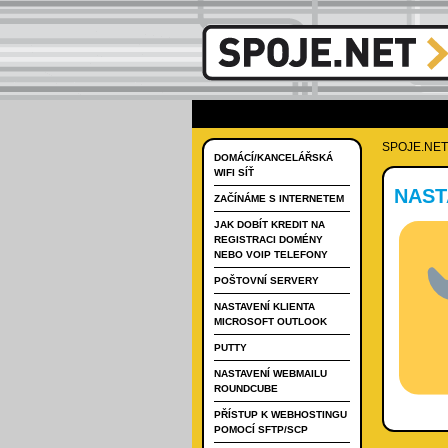
SPOJE.NET
DOMÁCÍ/KANCELÁŘSKÁ
WIFI SÍŤ
NAST
ZAČÍNÁME S INTERNETEM
JAK DOBÍT KREDIT NA
REGISTRACI DOMÉNY
NEBO VOIP TELEFONY
POŠTOVNÍ SERVERY
NASTAVENÍ KLIENTA
MICROSOFT OUTLOOK
PUTTY
NASTAVENÍ WEBMAILU
ROUNDCUBE
PŘÍSTUP K WEBHOSTINGU
POMOCÍ SFTP/SCP