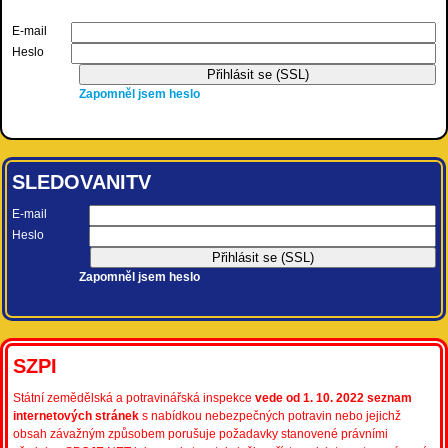
E-mail
Heslo
Zapomněl jsem heslo
SLEDOVANITV
E-mail
Heslo
Zapomněl jsem heslo
SZPI
Státní zemědělská a potravinářská inspekce
vede od 1. 10. 2022 seznam
internetových stránek
s nabídkou nebezpečných potravin nebo jejichž
obsah závažným způsobem porušuje požadavky stanovené právními