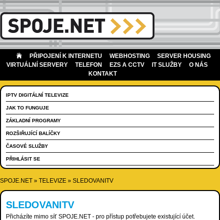
PŘIPOJENÍ K INTERNETU
WEBHOSTING
SERVER HOUSING
VIRTUÁLNÍ SERVERY
TELEFON
EZS A CCTV
IT SLUŽBY
O NÁS
KONTAKT
IPTV DIGITÁLNÍ TELEVIZE
JAK TO FUNGUJE
ZÁKLADNÍ PROGRAMY
ROZŠIŘUJÍCÍ BALÍČKY
ČASOVÉ SLUŽBY
PŘIHLÁSIT SE
SPOJE.NET
»
TELEVIZE
»
SLEDOVANITV
SLEDOVANITV
Přicházíte mimo síť SPOJE.NET - pro přístup potřebujete existující účet.