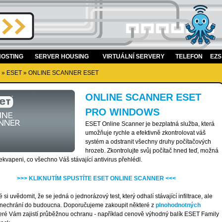
OSTING
SERVER HOUSING
VIRTUÁLNÍ SERVERY
TELEFON
EZS
»
ESET
»
ONLINE SCANNER ESET
ONLINE SCANNER ESET
PRO WINDOWS
ESET Online Scanner je bezplatná služba, která
umožňuje rychle a efektivně zkontrolovat váš
systém a odstranit všechny druhy počítačových
hrozeb. Zkontrolujte svůj počítač hned teď, možná
ekvapeni, co všechno Váš stávající antivirus přehlédl.
>>> KLIKNUTÍM SPUSTÍTE ESET ONLINE SCANNER <<<
é si uvědomit, že se jedná o jednorázový test, který odhalí stávající infiltrace, ale
 nechrání do budoucna. Doporučujeme zakoupit některé z
plnohodnotných
teré Vám zajistí průběžnou ochranu - například cenově výhodný balík ESET Family