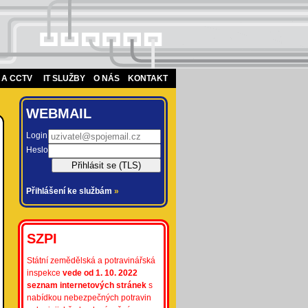
 A CCTV
IT SLUŽBY
O NÁS
KONTAKT
WEBMAIL
Login
Heslo
Přihlášení ke službám
»
SZPI
Státní zemědělská a potravinářská
inspekce
vede od 1. 10. 2022
seznam internetových stránek
s
nabídkou nebezpečných potravin