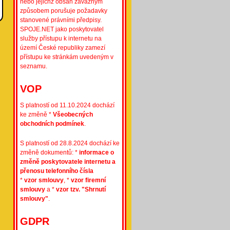
nebo jejichž obsah závažným
způsobem porušuje požadavky
stanovené právními předpisy.
SPOJE.NET jako poskytovatel
služby přístupu k internetu na
území České republiky zamezí
přístupu ke stránkám uvedeným v
seznamu.
VOP
S platností od 11.10.2024 dochází
ke změně *
Všeobecných
obchodních podmínek
.
S platností od 28.8.2024 dochází ke
změně dokumentů: *
informace o
změně poskytovatele internetu a
přenosu telefonního čísla
*
vzor smlouvy
, *
vzor firemní
smlouvy
a *
vzor tzv. "Shrnutí
smlouvy"
.
GDPR